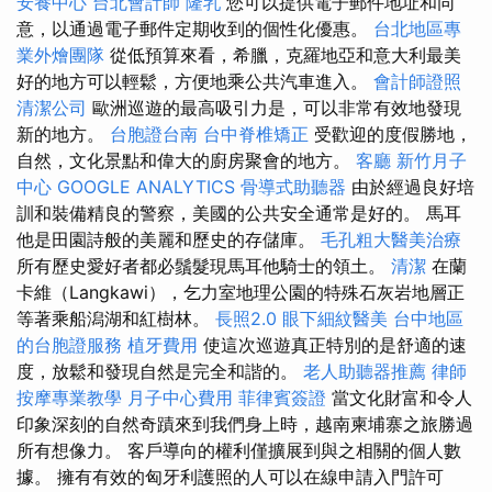
安養中心
台北會計師
隆乳
您可以提供電子郵件地址和同
意，以通過電子郵件定期收到的個性化優惠。
台北地區專
業外燴團隊
從低預算來看，希臘，克羅地亞和意大利最美
好的地方可以輕鬆，方便地乘公共汽車進入。
會計師證照
清潔公司
歐洲巡遊的最高吸引力是，可以非常有效地發現
新的地方。
台胞證台南
台中脊椎矯正
受歡迎的度假勝地，
自然，文化景點和偉大的廚房聚會的地方。
客廳
新竹月子
中心
GOOGLE ANALYTICS
骨導式助聽器
由於經過良好培
訓和裝備精良的警察，美國的公共安全通常是好的。 馬耳
他是田園詩般的美麗和歷史的存儲庫。
毛孔粗大醫美治療
所有歷史愛好者都必鬚髮現馬耳他騎士的領土。
清潔
在蘭
卡維（Langkawi），乞力室地理公園的特殊石灰岩地層正
等著乘船潟湖和紅樹林。
長照2.0
眼下細紋醫美
台中地區
的台胞證服務
植牙費用
使這次巡遊真正特別的是舒適的速
度，放鬆和發現自然是完全和諧的。
老人助聽器推薦
律師
按摩專業教學
月子中心費用
菲律賓簽證
當文化財富和令人
印象深刻的自然奇蹟來到我們身上時，越南柬埔寨之旅勝過
所有想像力。 客戶導向的權利僅擴展到與之相關的個人數
據。 擁有有效的匈牙利護照的人可以在線申請入門許可