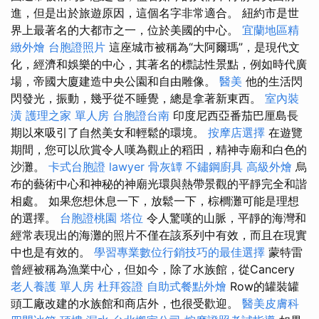
進，但是出於旅遊原因，這個名字非常適合。 紐約市是世
界上最著名的大都市之一，位於美國的中心。
宜蘭地區精
緻外燴
台胞證照片
這座城市被稱為“大阿爾瑪”，是現代文
化，經濟和娛樂的中心，其著名的標誌性景點，例如時代廣
場，帝國大廈建造中央公園和自由雕像。
醫美
他的生活閃
閃發光，振動，幾乎從不睡覺，總是拿著新東西。
室內裝
潢
護理之家 單人房
台胞證台南
印度尼西亞番茄巴厘島長
期以來吸引了自然美女和輕鬆的環境。
按摩店選擇
在遊覽
期間，您可以欣賞令人嘆為觀止的稻田，精神寺廟和白色的
沙灘。
卡式台胞證
lawyer
骨灰罈
不鏽鋼廚具
高級外燴
烏
布的藝術中心和神秘的神廟光環與熱帶景觀的平靜完全和諧
相處。 如果您想休息一下，放鬆一下，棕櫚灘可能是理想
的選擇。
台胞證桃園
塔位
令人驚嘆的山脈，平靜的海灣和
經常表現出的海灘的照片不僅在該系列中有效，而且在現實
中也是有效的。
學習專業數位行銷技巧的最佳選擇
蒙特雷
曾經被稱為漁業中心，但如今，除了水族館，從Cancery
老人養護 單人房
杜拜簽證
自助式餐點外燴
Row的罐裝罐
頭工廠改建的水族館和商店外，也很受歡迎。
醫美皮膚科