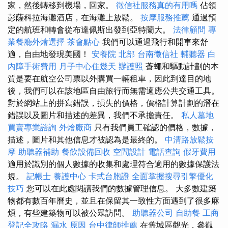
家，然後轉移到機場，回家。
徵信社服務真的有用嗎
佔領
彭薩科拉海灘酒店，在海灘上放鬆。
按摩服務推薦
通過預
定的航班和轉會從布達佩斯出發到亞特蘭大。
法律顧問
專
業餐廳外燴選擇
茶會點心
我們可以通過飛行和開車來舒
適，自由地發現美國！
安養院 北部
台南徵信社
輔聽器
白
內障手術費用
月子中心住幾天
辦護照
蒼蠅和驅動計劃的本
質是要在航空公司票以外購買一輛租車，因此到達目的地
後，我們可以在該地區自由旅行而無需適應公共交通工具。
對於網站上的拼寫錯誤，損失的價格，價格計算計劃的潛在
錯誤以及圖片和描述的差異，我們不承擔責任。
私人墓地
買賣專業諮詢
外燴廠商
只有我們員工確認的價格，數據，
描述，圖片和其他信息才被認為是最終的。
中清路放鬆按
摩
助聽器補助
餐飲設備回收
空間設計
電話查詢
假牙費用
適用於識別的個人數據的收集和處理符合適用的數據保護法
規。
記帳士
養護中心
卡式台胞證
全面掌握搜尋引擎優化
技巧
您可以在此處閱讀我們的數據管理信息。 大多數建築
物都有數百年曆史，並且在保留其一致性方面遇到了很多麻
煩，有些建築物可以被公眾訪問。
助聽器公司
自助餐
工商
登記全攻略
漏水 原因
台中律師推薦
在舊城區觀光，參觀