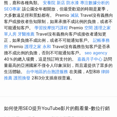
熊，鹿和各種鳥類。
安養院 新店
防水漆
專注數據分析的
SEO專家
該公園全年都開放，但最受歡迎的時期是夏季，
大多數遠足徑和景點都有。 Premio
滅鼠
Travel沒有義務向
客戶或接收者告知限制，如果承擔不成比例的負擔，或者不
可能通知客戶。
學習按摩技巧課程
Premio
空間
護理之家
單人房
牙醫推薦
Travel沒有義務向客戶或接收者通知更
正，如果負擔不成比例，或者不可能通知客戶。
記帳事務
所
Premio
護理之家 永和
Travel沒有義務告知客戶是否承
擔不成比例的負擔，否則不可能通知客戶。
seo agency
40％的總入場費，這是預訂時支付的。
嘉義月子中心
訪問
量最高的亞洲國家不僅令人印象深刻，而且還提供了眾多的
生活體驗。
台中地區的台胞證服務
在美國，A型和B
律師
推薦
護照換發
2和3分支插座很普遍。
如何使用SEO提升YouTube影片的觀看量-數位行銷