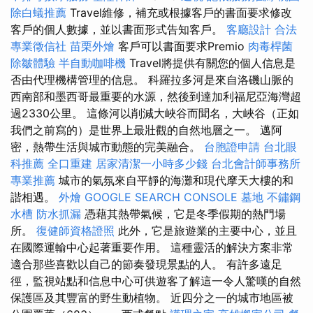
除白蟻推薦
Travel維修，補充或根據客戶的書面要求修改
客戶的個人數據，並以書面形式告知客戶。
客廳設計
合法
專業徵信社
苗栗外燴
客戶可以書面要求Premio
肉毒桿菌
除皺體驗
半自動咖啡機
Travel將提供有關您的個人信息是
否由代理機構管理的信息。 科羅拉多河是來自洛磯山脈的
西南部和墨西哥最重要的水源，然後到達加利福尼亞海灣超
過2330公里。 這條河以削減大峽谷而聞名，大峽谷（正如
我們之前寫的）是世界上最壯觀的自然地層之一。 邁阿
密，熱帶生活與城市動態的完美融合。
台胞證申請
台北眼
科推薦
全口重建
居家清潔一小時多少錢
台北會計師事務所
專業推薦
城市的氣氛來自平靜的海灘和現代摩天大樓的和
諧相遇。
外燴
GOOGLE SEARCH CONSOLE
墓地
不鏽鋼
水槽
防水抓漏
憑藉其熱帶氣候，它是冬季假期的熱門場
所。
復健師資格證照
此外，它是旅遊業的主要中心，並且
在國際運輸中心起著重要作用。 這種靈活的解決方案非常
適合那些喜歡以自己的節奏發現景點的人。 有許多遠足
徑，監視站點和信息中心可供遊客了解這一令人驚嘆的自然
保護區及其豐富的野生動植物。 近四分之一的城市地區被