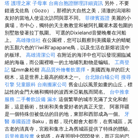
塔
護理之家
子母車
台南台胞證辦理詳細資訊
另外，不要
錯過戈佐島（Gozo），那裡的大自然之美，清澈的潟湖和
友好的當地人使這次訪問與眾不同。
菲律賓簽證
美麗的小
廣場，市中心，獨特的天主教教堂和被阿扎爾灌木叢包圍的
別墅散發著拉丁氛圍。 可選的Dixieland音樂晚餐在河船
上。
高雄徵信社
在公園裡，您可以觀察到美國最大的蜻蜓
的五顏六色的'i'iwi和'apapane鳥，以及生活在新熔岩流中
的板球。
高雄清潔公司
在附近的海洋中也可以發現瀕臨滅
絕的海龜，而公園裡唯一的土地哺乳動物是蝙蝠。
工商登
記
猛mm象松樹
高品質外燴餐飲選擇
- 美國西海岸的巨大
樹木，這是世界上最高的樹木之一。
台北除白蟻公司
搜尋
引擎
兒童眼科
台南搬家公司
舊金山以風景如畫的山丘，標
誌性的金門大橋和獨特的波西米亞氣氛而聞名。
台中推拿
服務
二手餐飲設備
漏水
這個繁華的城市充滿了文化和創
新，這是藝術，技術和美食愛好者的真正天堂。 阿塞拜疆
是一個特殊但被低估的目的地，東部和西部成為一個。
牙
醫
泰國簽證
Baku，首都，現代都會大都市，在舊城區，其
古老的清真寺，宮殿和集市上為舊城區提供了特殊的體驗。
后里推薦按摩
火焰塔，在夜照明中閃閃發光，而正宗的巴