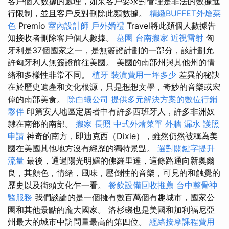
客戶個人數據的處理，如果客戶要求對管理是非法的數據進
行限制，並且客戶反對刪除此類數據。
精緻BUFFET外燴菜
色
Premio
室內設計師
戶外婚禮
Travel將此類個人數據告
知接收者刪除客戶個人數據。
墓園
台南搬家
近視雷射
匈
牙利是37個國家之一，是無簽證計劃的一部分，該計劃允
許匈牙利人無簽證前往美國。 美國的南部州與其他州的情
緒和多樣性非常不同。
植牙
裝潢費用一坪多少
差異的秘訣
在於歷史遺產和文化根源，只是想想文學，奇妙的音樂或宏
偉的南部美食。
除白蟻公司
提供多元解決方案的數位行銷
夥伴
印第安人地區定居者中有許多西班牙人，許多非洲奴
隸在南部的南部。
搬家
長照
中式外燴菜單
外牆 漏水
護照
申請
神奇的南方，即迪克西（Dixie），雖然仍然被稱為美
國在美國其他地方沒有經歷的獨特景點。
選對關鍵字提升
流量
最後，通過陽光明媚的佛羅里達，這條路通向新奧爾
良，其顏色，情緒，風味，壓倒性的音樂，可見的和触覺的
歷史以及街頭文化乍一看。
餐飲設備回收推薦
台中整骨神
醫服務
我們談論的是一個擁有數百萬個有趣城市，國家公
園和其他景點的龐大國家。 洛杉磯也是美國和加利福尼亞
州最大的城市中訪問量最高的第四位。
經絡按摩課程費用