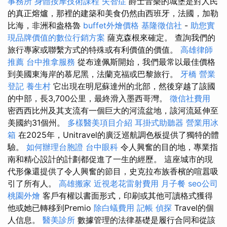
事務所
身體按摩技術課程
失智症
爵士音樂的城堡是對人民
的真正熔爐，那裡的建築和美食仍然由西班牙，法國，加勒
比海，非洲和盎格魯
buffet外燴價格
基隆徵信社
-
助您實
現品牌價值的數位行銷方案
薩克森根來確定。 查詢我們的
旅行專家或聯繫方式的特殊或有利價值的價值。
高雄律師
推薦
台中推拿服務
從布達佩斯開始，我們最常以最佳價格
到美國東海岸的慕尼黑，法蘭克福或巴黎旅行。
牙橋
營業
登記
養生村
它出現在明尼蘇達州的北部，然後穿越了該國
的中部，長3,700公里，最終滑入墨西哥灣。
徵信社費用
密西西比州及其支流有一個巨大的河流盆地，該河流延伸至
美國約31個州。
多樣醫美項目介紹
耳掛式助聽器
營業用冰
箱
在2025年，Unitravel的廣泛巡航調色板提供了獨特的體
驗。
如何辦理台胞證
台中眼科
令人興奮的目的地，專業指
南和精心設計的計劃都促進了一生的經歷。 這座城市的現
代形像還提供了令人興奮的節目，史克拉布族香檳的喧囂吸
引了所有人。
高雄搬家
近視老花雷射費用
月子餐
seo公司
桃園外燴
客戶有權以書面形式，印刷或其他可讀格式獲得
他或她已轉移到Premio
除白蟻費用
記帳
偵探
Travel的個
人信息。
醫美診所
數據管理的法律基礎是履行合同和從該