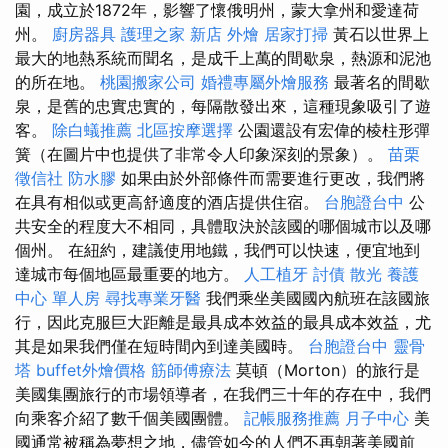
園，成立於1872年，影響了懷俄明州，蒙大拿州和愛達荷
州。
廚房器具
護理之家 新店
外燴
居家打掃
黃石以世界上
最大的地熱系統而聞名，是成千上萬的間歇泉，熱源和泥池
的所在地。
桃園搬家公司
婚禮專屬外燴服務
最著名的間歇
泉，是舊的忠實忠實的，每隔散發出來，這種現象吸引了遊
客。
除白蟻推薦
北區按摩選擇
公園還設有宏偉的棱柱形彈
簧（在圖片中也提供了非常令人印象深刻的景象）。
苗栗
徵信社
防水膠
如果由於外部條件而需要進行更改，我們將
在具有相似或更高舒適度的酒店提供住宿。
台胞證台中
公
共安全的程度大不相同，具體取決於該國的哪個城市以及哪
個州。 在紐約，建議使用地鐵，我們可以快速，便宜地到
達城市每個地區最重要的地方。
人工植牙
討債
散光
養護
中心 單人房
尋找專業牙醫
我們乘坐美國國內航班在該國旅
行，因此克服巨大距離是最具成本效益的最具成本效益，尤
其是如果我們僅在短時間內到達美國時。
台胞證台中
靈骨
塔
buffet外燴價格
筋師傅療法
莫頓（Morton）的旅行是
美國集團旅行的市場領導者，在我們三十年的存在中，我們
向乘客介紹了數千個美國團體。
記帳服務推薦
月子中心
美
國通常被稱為夢想之地，儘管如今的人們不再朝著美國前