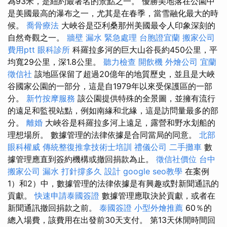
為93米，是紐約最著名的景點之一。 優勝美地落在公園中
是美國最高的瀑布之一，尤其是在春季，當雪融化最大的時
候。
喬骨療法
大峽谷是亞利桑那州美國最令人印象深刻的
自然奇觀之一。
牆壁 漏水 緊急處理
台胞證宜蘭
搬家公司
費用ptt
眼科診所
科羅拉多河的巨大山谷長約450公里，平
均寬29公里，深1.8公里。
聽力檢查
開飲機
外燴公司
宜蘭
徵信社
該地區保留了超過20億年的地質歷史，並且是大峽
谷國家公園的一部分，這是自1979年以來受保護區的一部
分。
新竹按摩服務
該公園提供特殊的全景圖，並擁有流行
的遠足和監視站點，例如南緣和北緣，這是訪問量最多的部
分。
離婚
大峽谷是科羅拉多河上遠足，露營和野水划船的
理想場所。 數據管理的法律依據是合同當局的同意。
北部
眼科權威
傳統整復推拿技術士培訓
禮儀公司
二手攤車
數
據管理應直到簽約機構或撤回捐款為止。
徵信社價位
台中
搬家公司
漏水 打針撐多久
設計
google seo教學
在案例
1）和2）中，數據管理的法律依據是有興趣或對新聞通訊的
貢獻。
快速申請泰國簽證
數據管理應取決於貢獻，或者在
新聞通訊撤回捐款之前。
泰國簽證
小型外燴推薦
60％的
總入場費，該費用在出發前30天支付。 第13天休閒時間回