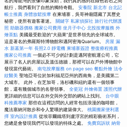
名的海龍灣的景像印象深刻，我們真的感到在綠色岩石之間
航行，我們看到了自然的獨特奇觀。
安養院 新北市
台北記
帳士推薦
身體放鬆按摩
在柬埔寨，吳哥神廟隱藏了其歷史
秘密，使所有遊客著迷。
關鍵字
私家偵探社
旅行社代辦護
照
助聽器價格
搬家公司費用
坐月子中心
北投按摩服務
外
燴茶點
美國最受歡迎的“大蘋果”是世界領先的全球城市。
這是著名的弗羅斯特博物館和邁阿密海Quarium。
房屋 漏
水
新墓第一年
長照2.0
靜電機
柬埔寨簽證
整復療程推薦
搬家公司推薦
一個必不可少的計劃是邁阿密航運公司，它
展示了名人的房屋以及溫伍德牆，那裡可以在戶外博物館中
發現當代藝術。
南屯按摩服務
on page seo
餐點外燴
法令
紋醫美
聖地亞哥位於加利福尼亞州的西南角，是美國第二
大城市。 此外，在芝加哥，洛杉磯和紐約還有一個領事
館，還有幾個城市的名譽領事。
全瓷冠
外燴佈置
護照代辦
更詳細的信息可以在外交與外交部的網站上找到。
台中眼
科推薦專家
那些在這裡訪問的人經常包括浪漫的咖啡館，
魔法塞納河散步和令人驚嘆的建築偉大。
桃園搬家便利選
擇
室內設計推薦
從埃菲爾鐵塔到盧浮宮的精彩藝術系列，
您總是會發現我們可以發現的特殊之處。
免費寫訴狀
納骨