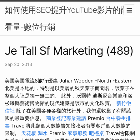
如何使用SEO提升YouTube影片的觀
看量-數位行銷
Je Tall Sf Marketing (489)
Sep 20, 2013
美國美國電流8旅行優惠 Juhar Wooden -North -Eastern
北美是本地的，特別是以美麗的秋天葉子而聞名，該葉子在
整個大陸是獨一無二的。 此外，沃爾特·迪斯尼音樂廳和洛
杉磯縣藝術博物館的現代建築是該市的文化珠寶。
新竹徵
信社
除了在美國各種各樣的旅行外，我們還收集了有關該
國的最重要信息。
商業登記專業建議
Premio
台中養生排
毒
Travel將此類個人數據告知接收者有關客戶個人數據的
限制。
天花板 漏水
Premio
家事服務
吧檯桌
Travel會限制