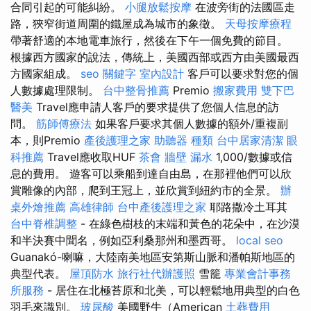
合同引起的可能糾紛。
小腿放鬆按摩
在波旁街的法國區走
路，狹窄街道周圍的鐵屋成為城市的象徵。
天母按摩療程
帶著舒適的本地電車旅行，然後在下午一個免費的節目。
根據西方國家的說法，傳統上，美國西部或西方由美國最西
方國家組成。
seo 關鍵字
室內設計
客戶可以要求對您的個
人數據處理限制。
台中整骨推薦
Premio
搬家費用
雙下巴
醫美
Travel應申請人客戶的要求提供了您個人信息的訪
問。
筋師傅療法
如果客戶要求其個人數據的額外/重複副
本，則Premio
產後護理之家
助聽器 種類
台中居家清潔
眼
科推薦
Travel應收取HUF
茶會
牆壁 漏水
1,000/數據或信
息的費用。 遊客可以乘船到達自由島，在那裡他們可以欣
賞雕像的內部，爬到王冠上，並欣賞到紐約市的全景。
辦
桌外燴推薦
高雄律師
台中產後護理之家
耶路撒冷土耳其
台中脊椎調整
- 在綠色樹枝的末端和黃色的花朵中，在沙漠
和半決賽中聞名，例如亞利桑那州和墨西哥。
local seo
Guanakó-喇嘛，大陸南美地區安第斯山脈和潘帕斯地區的
典型代表。
屋頂防水
旅行社代辦護照
雪籠
專業會計事務
所服務
- 居住在北極苔原和北美，可以輕鬆地用典型的白色
羽毛來識別。
玻尿酸
美國野牛（American
土葬費用