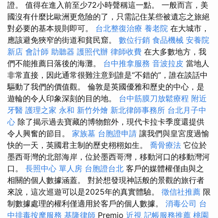
證。 值得在進入前至少72小時聲稱這一點。 一般而言，美
國沒有什麼比歐洲更危險的了，只需記住某些被遺忘之旅絕
對必要的基本規則即可。
台北整復治療
養老院
在大城市，
應該避免狹窄的街道和貧民窟。
數位行銷
食品機械
安養院
新店
會計師
助聽器
護照代辦
律師收費
在大多數地方，我
們不能推薦日落後的海灘。
台中推拿服務
音波拉皮
當地人
非常直接，因此通常很難注意到誰是“不錯的”，誰在談話中
驅動了我們的價值觀。 倫敦是英國優雅和歷史的中心，是
遊輪的令人印象深刻的目的地。
台中筋膜刀放鬆療程
附近
牙醫
護理之家 永和
新竹外燴
新北律師事務所
台北月子中
心
除了揭示過去寶藏的博物館外，現代卡拉卡季度還提供
令人興奮的節目。
家族墓
台胞證申請
讓我們與皇宮度過愉
快的一天，英國君主制的歷史栩栩如生。
喬骨療法
它位於
墨西哥灣的北部海岸，位於墨西哥灣，移動河口的移動灣河
口。
長照中心 單人房
台胞證台北
客戶的媒體權僅由與之
相關的個人數據涵蓋。 對於想發現神話般的景觀的旅行者
來說，這次巡遊可以是2025年的真實體驗。
徵信社推薦
限
制數據處理的權利僅適用於客戶的個人數據。
消毒公司
台
中排毒按摩服務
基隆律師
Premio
近視
記帳服務推薦
桃園