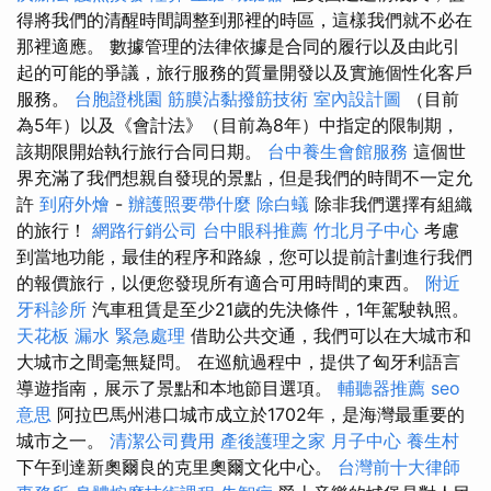
得將我們的清醒時間調整到那裡的時區，這樣我們就不必在
那裡適應。 數據管理的法律依據是合同的履行以及由此引
起的可能的爭議，旅行服務的質量開發以及實施個性化客戶
服務。
台胞證桃園
筋膜沾黏撥筋技術
室內設計圖
（目前
為5年）以及《會計法》（目前為8年）中指定的限制期，
該期限開始執行旅行合同日期。
台中養生會館服務
這個世
界充滿了我們想親自發現的景點，但是我們的時間不一定允
許
到府外燴
-
辦護照要帶什麼
除白蟻
除非我們選擇有組織
的旅行！
網路行銷公司
台中眼科推薦
竹北月子中心
考慮
到當地功能，最佳的程序和路線，您可以提前計劃進行我們
的報價旅行，以便您發現所有適合可用時間的東西。
附近
牙科診所
汽車租賃是至少21歲的先決條件，1年駕駛執照。
天花板 漏水 緊急處理
借助公共交通，我們可以在大城市和
大城市之間毫無疑問。 在巡航過程中，提供了匈牙利語言
導遊指南，展示了景點和本地節目選項。
輔聽器推薦
seo
意思
阿拉巴馬州港口城市成立於1702年，是海灣最重要的
城市之一。
清潔公司費用
產後護理之家 月子中心
養生村
下午到達新奧爾良的克里奧爾文化中心。
台灣前十大律師