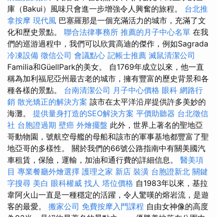
庫（Bakui）風味只會進一步增強令人興奮的旅程。
台北推
拿按摩
現代風
巴塞羅那是一個充滿活力的城市，充滿了文
化和歷史景點。
聯合法律事務所
推薦的月子中心名單
在我
們的巡游過程中，我們可以欣賞高迪的傑作，例如Sagrada
冷凍設備
徵信公司
會議點心
記帳士推薦
滅鼠清潔公司
Familia和GüellPark的美女。 自1769年成立以來，他一直
稱為加利福尼亞州最古老的城市，擁有豐富的歷史背景和各
種各樣的景點。
台南清潔公司
月子中心價格
眼科
網路行
銷
散光矯正的解決方案
該市在太平洋沿岸提供許多美妙的
海灘。
提供量身打造的SEO解決方案
平價助聽器
台北徵信
社
台胞證過期
壁癌
外燴擺盤
此外，世界上著名的聖地亞
哥動物園，號航空母艦的母船和該市的軍事基地都豐富了聖
地亞哥的多樣性。 關於我們的66號公路指南中有關美國汽
車租賃，保險，運輸，加油和通行費的詳細信息。
醫美項
目
專業餐廳外燴選擇
護理之家 新店
裝潢
台胞證新北
關鍵
字搜尋
美白
眼科權威
找人
塔位價格
自1983年以來，基拉
韋阿火山一直是一種穩定的活躍，令人驚嘆的熔岩流，是遊
客的最愛。
搬家公司
免費按摩入門課程
自由女神像的高度