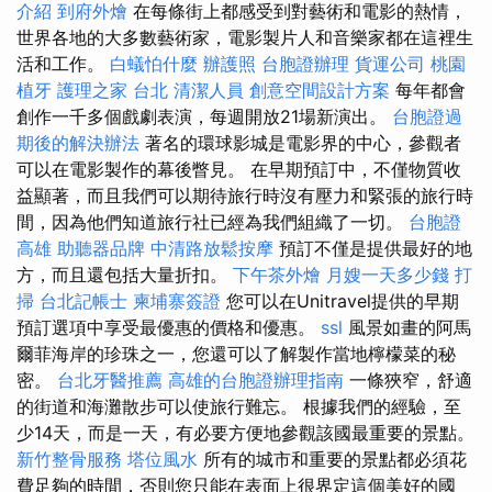
介紹
到府外燴
在每條街上都感受到對藝術和電影的熱情，
世界各地的大多數藝術家，電影製片人和音樂家都在這裡生
活和工作。
白蟻怕什麼
辦護照
台胞證辦理
貨運公司
桃園
植牙
護理之家 台北
清潔人員
創意空間設計方案
每年都會
創作一千多個戲劇表演，每週開放21場新演出。
台胞證過
期後的解決辦法
著名的環球影城是電影界的中心，參觀者
可以在電影製作的幕後瞥見。 在早期預訂中，不僅物質收
益顯著，而且我們可以期待旅行時沒有壓力和緊張的旅行時
間，因為他們知道旅行社已經為我們組織了一切。
台胞證
高雄
助聽器品牌
中清路放鬆按摩
預訂不僅是提供最好的地
方，而且還包括大量折扣。
下午茶外燴
月嫂一天多少錢
打
掃
台北記帳士
柬埔寨簽證
您可以在Unitravel提供的早期
預訂選項中享受最優惠的價格和優惠。
ssl
風景如畫的阿馬
爾菲海岸的珍珠之一，您還可以了解製作當地檸檬菜的秘
密。
台北牙醫推薦
高雄的台胞證辦理指南
一條狹窄，舒適
的街道和海灘散步可以使旅行難忘。 根據我們的經驗，至
少14天，而是一天，有必要方便地參觀該國最重要的景點。
新竹整骨服務
塔位風水
所有的城市和重要的景點都必須花
費足夠的時間，否則您只能在表面上很界定這個美好的國