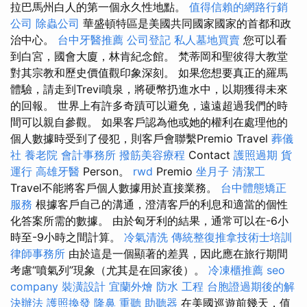
拉巴馬州白人的第一個永久性地點。
值得信賴的網路行銷
公司
除蟲公司
華盛頓特區是美國共同國家國家的首都和政
治中心。
台中牙醫推薦
公司登記
私人墓地買賣
您可以看
到白宮，國會大廈，林肯紀念館。 梵蒂岡和聖彼得大教堂
對其宗教和歷史價值觀印象深刻。 如果您想要真正的羅馬
體驗，請走到Trevi噴泉，將硬幣扔進水中，以期獲得未來
的回報。 世界上有許多奇蹟可以避免，遠遠超過我們的時
間可以親自參觀。 如果客戶認為他或她的權利在處理他的
個人數據時受到了侵犯，則客戶會聯繫Premio Travel
葬儀
社
養老院
會計事務所
撥筋美容療程
Contact
護照過期
貨
運行
高雄牙醫
Person。
rwd
Premio
坐月子
清潔工
Travel不能將客戶個人數據用於直接業務。
台中體態矯正
服務
根據客戶自己的溝通，澄清客戶的利息和適當的個性
化答案所需的數據。 由於匈牙利的結果，通常可以在-6小
時至-9小時之間計算。
冷氣清洗
傳統整復推拿技術士培訓
律師事務所
由於這是一個顯著的差異，因此應在旅行期間
考慮“噴氣列”現象（尤其是在回家後）。
冷凍櫃推薦
seo
company
裝潢設計
宜蘭外燴
防水 工程
台胞證過期後的解
決辦法
護照換發
隆鼻
重聽 助聽器
在美國巡遊前幾天，值