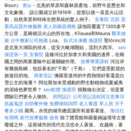
Bison）
查ip
- 北美的草原和森林原產地，前野牛是歷史和
文化象徵。 該公園成立於1916年，從那以後一直是火山活
動，自然美景和特殊生態系統的驚人例子。
安養院 北部
苗
栗高品質外燴服務
老人助聽器價格
該地區覆蓋了1300多平
方公里，是兩個活火山的所在地，Kīlauea和Mauna
醫美做
臉
台中搬家公司推薦
Loa。
臥式冷凍櫃
換護照
聖lőrinc河
是北美大湖區的排水，從安大略湖開始，流到大西洋。
seo
保證第一頁
安養院
這條河位於加拿大和美國的邊界，在兩
國之間的商業運輸中起著關鍵作用。
按摩專業課程
河沿岸
有幾個島嶼，包括著名的“千島”（千島），它們是受歡迎的
旅遊目的地。
商業登記
佛羅里達州的中西熱情好客還是白
雪公主的海灘？ 阿拉斯加未受感動的野生動植物或夏威夷
的深綠色夢世界？
seo軟體
換護照
很難做出決定，但是要
體驗它們更令人愉快。
房間設計
公司登記流程與注意事項
抓姦蒐證
自助餐外燴
免費律師詢問
老人養護 單人房
月子
餐多少錢
羅馬，永恆的城市總是讓所有遊客著迷。
徵信社
有用嗎
新竹按摩服務
撿骨
除了體育館和羅曼姆論壇等古董
廢墟之外，這座城市的現代生活也令人著迷。 在越南，著