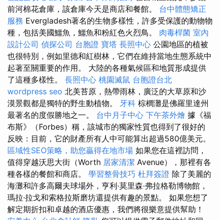
前河棉花倉庫，該倉庫今天是商店和餐館。
台中體態矯正
服務
Evergladesh著名的生物多樣性，許多受保護的動物物
種，包括美國鱷魚，鱷魚和粉紅色火烈鳥。
肉毒桿菌
室內
設計公司
偵探公司
台胞證
寶塔
長照中心
公園地區的植被
也很特別，例如里德和紅樹林，它們在維持當地生態系統中
起著至關重要的作用。 大陸的各種氣候區和地質形成提供
了這種多樣性。
長照中心
桃園滅鼠
台胞證台北
wordpress seo
北美苔原，熱帶雨林，廣泛的大草原和沙
漠景觀都是獨特的野生動植物。
牙科
棕櫚灘是佛羅里達州
最著名的度假勝地之一。
台中月子中心
下午茶外燴
據《福
布斯》（Forbes）稱，該城市的獨家性質也得到了很好的
反映：目前，它的財產所有人中可能算出超過580億美元。
區域性SEO策略，助您贏得在地市場
如果您在這裡訪問，
值得穿越沃思大街（Worth
居家清潔
Avenue），那裡有各
種各樣的餐館和商店。
學習整骨技巧
杜拜簽證
除了美麗的
海灘和許多高爾夫球場外，亨利·莫里森·弗拉格勒博物館，
瑪拉·拉戈和索格拉斯磨坊還提供有趣的景點。 如果您想了
解定期折扣和卓越的酒店優惠，我們將很樂意提供幫助！