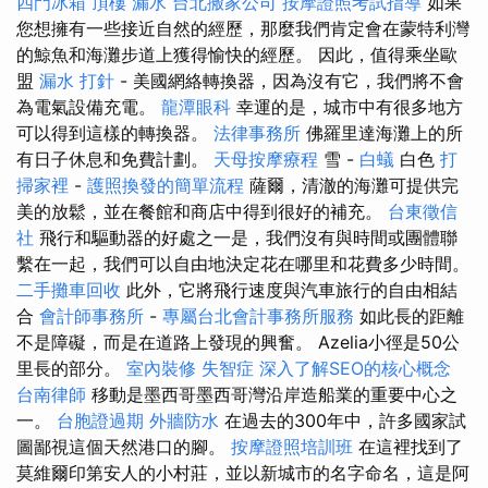
四門冰箱
頂樓 漏水
台北搬家公司
按摩證照考試指導
如果
您想擁有一些接近自然的經歷，那麼我們肯定會在蒙特利灣
的鯨魚和海灘步道上獲得愉快的經歷。 因此，值得乘坐歐
盟
漏水 打針
- 美國網絡轉換器，因為沒有它，我們將不會
為電氣設備充電。
龍潭眼科
幸運的是，城市中有很多地方
可以得到這樣的轉換器。
法律事務所
佛羅里達海灘上的所
有日子休息和免費計劃。
天母按摩療程
雪 -
白蟻
白色
打
掃家裡
-
護照換發的簡單流程
薩爾，清澈的海灘可提供完
美的放鬆，並在餐館和商店中得到很好的補充。
台東徵信
社
飛行和驅動器的好處之一是，我們沒有與時間或團體聯
繫在一起，我們可以自由地決定花在哪里和花費多少時間。
二手攤車回收
此外，它將飛行速度與汽車旅行的自由相結
合
會計師事務所
-
專屬台北會計事務所服務
如此長的距離
不是障礙，而是在道路上發現的興奮。 Azelia小徑是50公
里長的部分。
室內裝修
失智症
深入了解SEO的核心概念
台南律師
移動是墨西哥墨西哥灣沿岸造船業的重要中心之
一。
台胞證過期
外牆防水
在過去的300年中，許多國家試
圖鄙視這個天然港口的腳。
按摩證照培訓班
在這裡找到了
莫維爾印第安人的小村莊，並以新城市的名字命名，這是阿