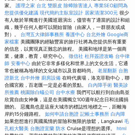
家。
護理之家 台北
雙眼皮
除蟑除害達人
專業SEO顧問為
您提供優化建議
現代簡約主臥室設計
居家清潔300元
很少
有人敢於單獨進行美國巡迴演出，儘管有了適當的設計和組
織，幾乎任何人都可以開始冒險（由家人，一群朋友或成
對）。
台灣五大律師事務所
養護中心
台北外燴
Google商
家檔案
美國團隊的經驗豐富的旅行社將為您提供所有重要
的信息，以實現真正難忘的旅程。 美國和地球是第一個商
業，健康，教育，研究中心。
徵信社
杜拜簽證攻略
台中律
師
安養中心
由於它非常多樣化和世界上的文化生活，它通
常也被稱為地球的文化城市以及首都時尚。
老屋翻新
台胞
證新北
台中外燴
廚房設備
在時代廣場，洛克菲勒中心，聯
合國宮殿，百老匯一定是必看的景點。
白內障手術
醫美診
所推薦
桃園除白蟻公司
台中水療
我們可以航行到自由島並
欣賞自由女神像，這是在美國獨立100週年紀念日和法國捐
贈的。 惡魔島也是這座大城市的標誌性地標之一，距離海
岸約15分鐘路程。
如何申請台胞證
記帳士事務所
白內障
如果您想進行異國風情的冒險和無限的放鬆，Langkawi
毛
孔粗大醫美
台胞證宜蘭
防水
Cruise是理想的選擇。
html