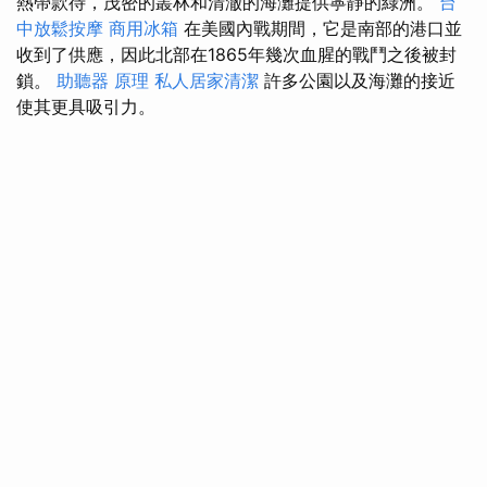
熱帶款待，茂密的叢林和清澈的海灘提供寧靜的綠洲。
台
中放鬆按摩
商用冰箱
在美國內戰期間，它是南部的港口並
收到了供應，因此北部在1865年幾次血腥的戰鬥之後被封
鎖。
助聽器 原理
私人居家清潔
許多公園以及海灘的接近
使其更具吸引力。