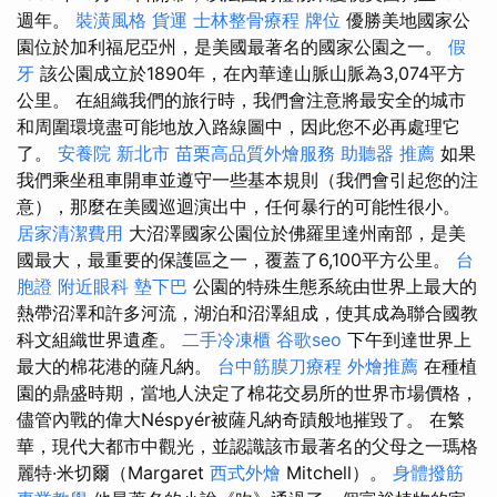
週年。
裝潢風格
貨運
士林整骨療程
牌位
優勝美地國家公
園位於加利福尼亞州，是美國最著名的國家公園之一。
假
牙
該公園成立於1890年，在內華達山脈山脈為3,074平方
公里。 在組織我們的旅行時，我們會注意將最安全的城市
和周圍環境盡可能地放入路線圖中，因此您不必再處理它
了。
安養院 新北市
苗栗高品質外燴服務
助聽器 推薦
如果
我們乘坐租車開車並遵守一些基本規則（我們會引起您的注
意），那麼在美國巡迴演出中，任何暴行的可能性很小。
居家清潔費用
大沼澤國家公園位於佛羅里達州南部，是美
國最大，最重要的保護區之一，覆蓋了6,100平方公里。
台
胞證
附近眼科
墊下巴
公園的特殊生態系統由世界上最大的
熱帶沼澤和許多河流，湖泊和沼澤組成，使其成為聯合國教
科文組織世界遺產。
二手冷凍櫃
谷歌seo
下午到達世界上
最大的棉花港的薩凡納。
台中筋膜刀療程
外燴推薦
在種植
園的鼎盛時期，當地人決定了棉花交易所的世界市場價格，
儘管內戰的偉大Néspyér被薩凡納奇蹟般地摧毀了。 在繁
華，現代大都市中觀光，並認識該市最著名的父母之一瑪格
麗特·米切爾（Margaret
西式外燴
Mitchell）。
身體撥筋