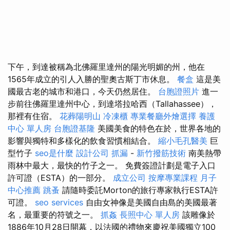
下午，到達被稱為北佛羅里達州的陽光明媚的州，他在
1565年成立的引人入勝的聖奧古斯丁市休息。
餐盒
這是美
國最古老的城市和港口，今天仍然居住。
台胞證照片
進一
步前往佛羅里達州中心，到達塔拉哈西（Tallahassee），
那裡有住宿。
花葬陽明山
冷凍櫃
專業餐廳外燴選擇
養護
中心 單人房
台胞證基隆
美國美食的特色在於，世界各地的
影響與獨特和多樣化的飲食習慣相結合。
縮小毛孔醫美
巨
型竹子
seo是什麼
設計公司
抓漏
-
新竹撥筋技術
南美熱帶
雨林中最大，最快的竹子之一。 免費簽證計劃是電子入口
許可證（ESTA）的一部分。
成立公司
按摩專業課程
月子
中心推薦
跳蚤
請隨時委託Morton的旅行專家執行ESTA許
可證。
seo services
自由女神像是美國自由島的美國最著
名，最重要的符號之一。
抓姦
長照中心 單人房
該雕像於
1886年10月28日開幕，以法國的禮物來慶祝美國獨立100