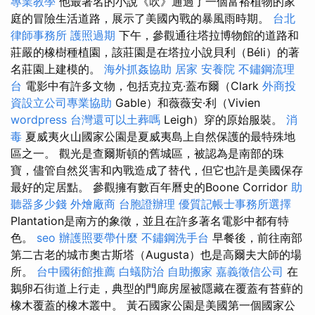
專業教學
他最著名的小說《吹》通過了一個富裕植物的家
庭的冒險生活道路，展示了美國內戰的暴風雨時期。
台北
律師事務所
護照過期
下午，參觀通往塔拉博物館的道路和
莊嚴的橡樹種植園，該莊園是在塔拉小說貝利（Béli）的著
名莊園上建模的。
海外抓姦協助
居家
安養院
不鏽鋼流理
台
電影中有許多文物，包括克拉克·蓋布爾（Clark
外商投
資設立公司專業協助
Gable）和薇薇安·利（Vivien
wordpress
台灣還可以土葬嗎
Leigh）穿的原始服裝。
消
毒
夏威夷火山國家公園是夏威夷島上自然保護的最特殊地
區之一。 觀光是查爾斯頓的舊城區，被認為是南部的珠
寶，儘管自然災害和內戰造成了替代，但它也許是美國保存
最好的定居點。 參觀擁有數百年曆史的Boone Corridor
助
聽器多少錢
外燴廠商
台胞證辦理
優質記帳士事務所選擇
Plantation是南方的象徵，並且在許多著名電影中都有特
色。
seo
辦護照要帶什麼
不鏽鋼洗手台
早餐後，前往南部
第二古老的城市奧古斯塔（Augusta）也是高爾夫大師的場
所。
台中國術館推薦
白蟻防治
自助搬家
嘉義徵信公司
在
鵝卵石街道上行走，典型的門廊房屋被隱藏在覆蓋有苔蘚的
橡木覆蓋的橡木叢中。 黃石國家公園是美國第一個國家公