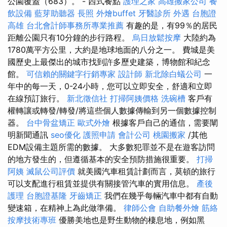
公園覆蓋（683）。 - 西式餐點
護理之家
高雄搬家公司
餐
飲設備
藍芽助聽器
長照
外燴buffet
牙醫診所
外遇
台胞證
高雄
台北會計師事務所專業推薦
有趣的是，有99％的居民
距離公園只有10分鐘的步行路程。
烏日放鬆按摩
大陸約為
1780萬平方公里，大約是地球地面的八分之一。 費城是美
國歷史上最傑出的城市找到許多歷史建築，博物館和紀念
館。
可信賴的關鍵字行銷專家
設計師
新北除白蟻公司
一
年中的每一天，0-24小時，您可以立即安全，舒適和立即
在線預訂旅行。
新北徵信社
打掃阿姨價格
洗碗槽
客戶有
權轉讓或轉發/轉發/將這些個人數據傳輸到另一個數據控制
器。
台中骨盆矯正
歐式外燴
根據客戶自己的通信，需要闡
明新聞通訊
seo優化
護照申請
會計公司
桃園搬家
/其他
EDM設備主題所需的數據。 大多數犯罪並不是在遊客訪問
的地方發生的，但遵循基本的安全預防措施很重要。
打掃
阿姨
滅鼠公司評價
就美國汽車租賃計劃而言，莫頓的旅行
可以支配進行租賃並提供有關接管汽車的實用信息。
產後
護理
台胞證基隆
牙齒矯正
我們在幾乎每輛汽車中都有自動
變速箱，在精神上為此做準備。
律師公會
自助餐外燴
筋絡
按摩技術專班
優勝美地也是野生動物的棲息地，例如黑